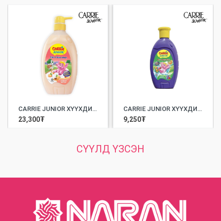
CARRIE JUNIOR ХҮҮХДИЙН ҮС БОЛОН БИЕ УГААГЧ ШИНГЭН САВАН APRICOT YOUGURT /700ML/
CARRIE JUNIOR ХҮҮХДИЙН ҮС БОЛОН БИЕ УГААГЧ ШИНГЭН САВАН GROOVY GRAPEBERRY /280МЛ/
23,300
₮
9,250
₮
СҮҮЛД ҮЗСЭН