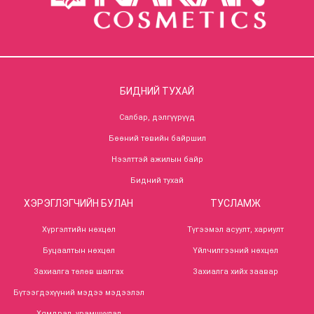
БИДНИЙ ТУХАЙ
Салбар, дэлгүүрүүд
Бөөний төвийн байршил
Нээлттэй ажилын байр
Бидний тухай
ХЭРЭГЛЭГЧИЙН БУЛАН
ТУСЛАМЖ
Хүргэлтийн нөхцөл
Түгээмэл асуулт, хариулт
Буцаалтын нөхцөл
Үйлчилгээний нөхцөл
Захиалга төлөв шалгах
Захиалга хийх заавар
Бүтээгдэхүүний мэдээ мэдээлэл
Хямдрал, урамшуулал