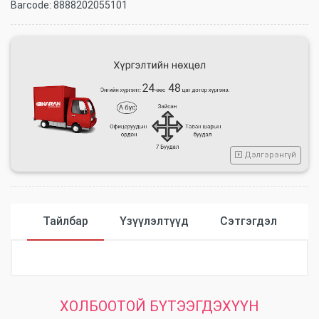
Barcode:
8888202055101
Дэлгэрэнгүй
Тайлбар
Үзүүлэлтүүд
Сэтгэгдэл
Үзүүлэлтүүд
ХОЛБООТОЙ БҮТЭЭГДЭХҮҮН