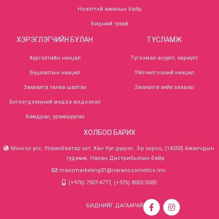
Нээлттэй ажилын байр
Бидний тухай
ХЭРЭГЛЭГЧИЙН БУЛАН
ТУСЛАМЖ
Хүргэлтийн нөхцөл
Түгээмэл асуулт, хариулт
Буцаалтын нөхцөл
Үйлчилгээний нөхцөл
Захиалга төлөв шалгах
Захиалга хийх заавар
Бүтээгдэхүүний мэдээ мэдээлэл
Хямдрал, урамшуулал
ХОЛБОО БАРИХ
Монгол улс, Улаанбаатар хот, Хан Уул дүүрэг, 3-р хороо, (14250) Ажилчдын
гудамж, Наран Дистрибьюшн байр
massmarketing01@narancosmetics.mn
(+976) 7507-4777, (+976) 8002-5585
БИДНИЙГ ДАГААРАЙ