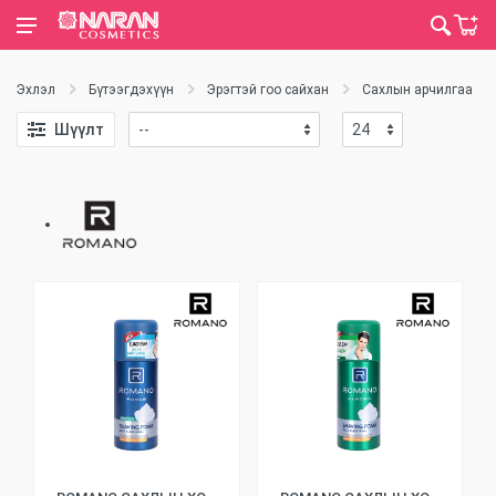
Эхлэл
Бүтээгдэхүүн
Эрэгтэй гоо сайхан
Сахлын арчилгаа
Шүүлт