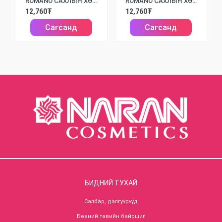
ROMANO САХЛЫН ХӨӨС FORCE /175МЛ/
ROMANO САХЛЫН ХӨӨС CLASSIC /175МЛ/
12,760₮
12,760₮
Сагсанд
Сагсанд
БИДНИЙ ТУХАЙ
Салбар, дэлгүүрүүд
Бөөний төвийн байршил