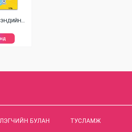
MAXKLEEN БРЭНДИЙН УГААЛГЫН НУНТАГ
анд
ГЛЭГЧИЙН БУЛАН
ТУСЛАМЖ