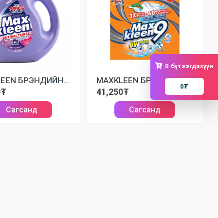
0
бүтээгдэхүүн
MAXKLEEN БРЭНДИЙН ШИНГЭН УГААЛГЫН НУНТАГ
MAXKLEEN БРЭНДИЙН УГААЛГЫН НУНТАГ
0
₮
0₮
41,250₮
Сагсанд
Сагсанд