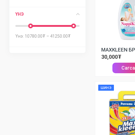
ҮНЭ
Үнэ:
10780.00
₮
–
41250.00
₮
30,000₮
Сагс
ШИНЭ