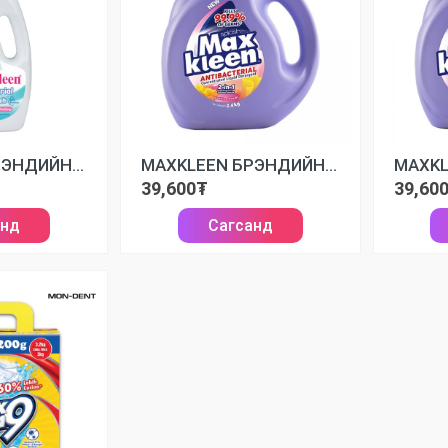
MAXKLEEN БРЭНДИЙН ХҮҮХДИЙН ШИНГЭН УГААЛГЫН НУНТАГ
MAXKLEEN БРЭНДИЙН ШИНГЭН УГААЛГЫН НУНТАГ
39,600₮
39,60
анд
Сагсанд