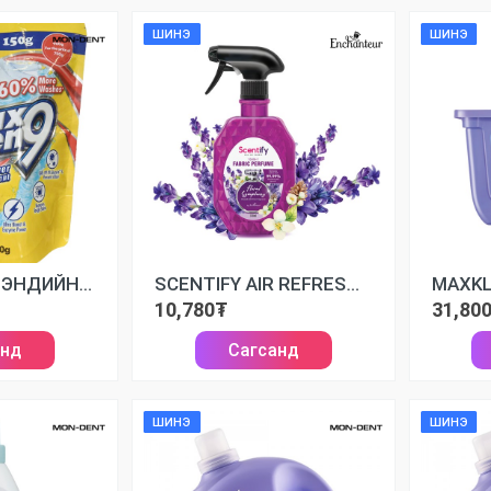
ШИНЭ
ШИНЭ
MAXKLEEN БРЭНДИЙН УГААЛГЫН НУНТАГ /900GR/
SCENTIFY AIR REFRESHNER ҮНЭРТҮҮЛЭГЧ FLORAL SYMPHONY 370ML
10,780₮
31,80
анд
Сагсанд
ШИНЭ
ШИНЭ