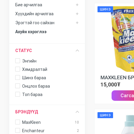
Бие арчилгаа
ШИНЭ
Хүүхдийн арчилгаа
Эрэгтэй гоо сайхан
Ахуйн хэрэглээ
СТАТУС
Энгийн
Хямдралтай
Шинэ бараа
15,000₮
Онцлох бараа
Топ бараа
Сагс
БРЭНДҮҮД
ШИНЭ
MaxKleen
10
Enchanteur
2