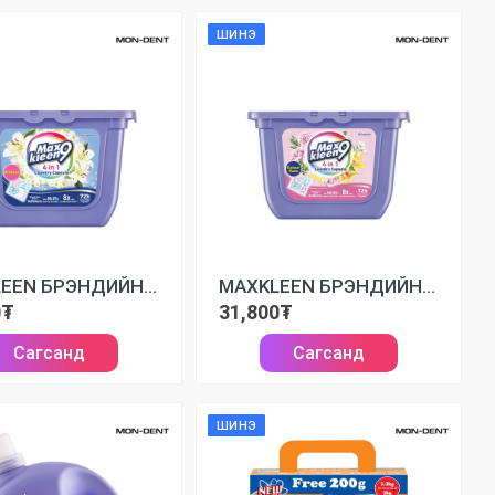
ШИНЭ
MAXKLEEN БРЭНДИЙН КАПСУЛТАЙ УГААЛГЫН НУНТАГ
MAXKLEEN БРЭНДИЙН КАПСУЛТАЙ УГААЛГЫН НУНТАГ
0₮
31,800₮
Сагсанд
Сагсанд
ШИНЭ