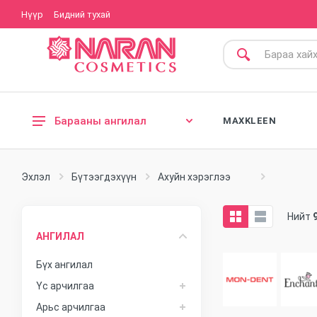
Нүүр
Бидний тухай
Барааны ангилал
MAXKLEEN
Үс арчилгаа
Эхлэл
Бүтээгдэхүүн
Ахуйн хэрэглээ
Арьс арчилгаа
Бие арчилгаа
Нийт
Хүүхдийн арчилгаа
АНГИЛАЛ
Эрэгтэй гоо сайхан
Бүх ангилал
Ахуйн хэрэглээ
Үс арчилгаа
Арьс арчилгаа