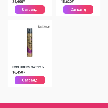
24,600₮
15,620₮
Сагсанд
Сагсанд
EVOLUDERM ХАТУУ БАРИЛТТАЙ ҮСНИЙ ЛАК /300МЛ/
16,450₮
Сагсанд