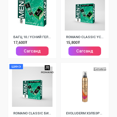
БАГЦ 10 / ҮСНИЙ ГЕЛЬ 150МЛ + ХАТУУ САВАН 90ГР/
ROMANO CLASSIC ҮСНИЙ ГЕЛЬ БОЛОН ХАТУУ САВАН
17,600₮
15,800₮
Сагсанд
Сагсанд
ШИНЭ
ROMANO CLASSIC БИЕИЙН СПРЭЙ БОЛОН ҮСНИЙ ГЕЛЬ
EVOLUDERM ХЭЛБЭРЖҮҮЛЭГЧ ҮСНИЙ ХӨӨС /250МЛ/