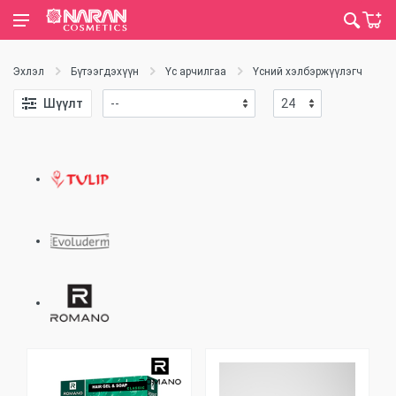
Эхлэл
Бүтээгдэхүүн
Үс арчилгаа
Үсний хэлбэржүүлэгч
Ү
Шүүлт