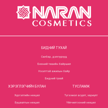
БИДНИЙ ТУХАЙ
Салбар, дэлгүүрүүд
Бөөний төвийн байршил
Нээлттэй ажилын байр
Бидний тухай
ХЭРЭГЛЭГЧИЙН БУЛАН
ТУСЛАМЖ
Хүргэлтийн нөхцөл
Түгээмэл асуулт, хариулт
Буцаалтын нөхцөл
Үйлчилгээний нөхцөл