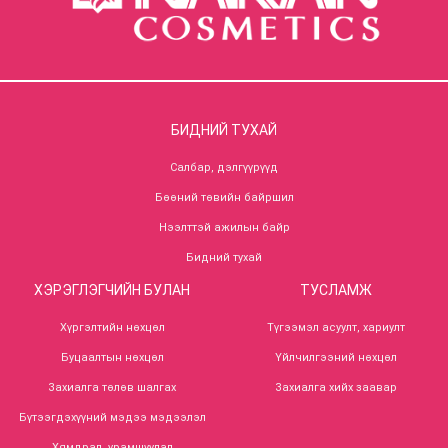
БИДНИЙ ТУХАЙ
Салбар, дэлгүүрүүд
Бөөний төвийн байршил
Нээлттэй ажилын байр
Бидний тухай
ХЭРЭГЛЭГЧИЙН БУЛАН
ТУСЛАМЖ
Хүргэлтийн нөхцөл
Түгээмэл асуулт, хариулт
Буцаалтын нөхцөл
Үйлчилгээний нөхцөл
Захиалга төлөв шалгах
Захиалга хийх заавар
Бүтээгдэхүүний мэдээ мэдээлэл
Хямдрал, урамшуулал