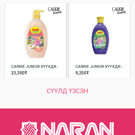
CARRIE JUNIOR ХҮҮХДИЙН ҮС БОЛОН БИЕ УГААГЧ ШИНГЭН САВАН APRICOT YOUGURT /700ML/
CARRIE JUNIOR ХҮҮХДИЙН ҮС БОЛОН БИЕ УГААГЧ ШИНГЭН САВАН GROOVY GRAPEBERRY /280МЛ/
23,300
₮
9,250
₮
СҮҮЛД ҮЗСЭН