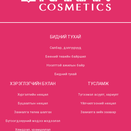
БИДНИЙ ТУХАЙ
Салбар, дэлгүүрүүд
Бөөний төвийн байршил
Нээлттэй ажилын байр
Бидний тухай
ХЭРЭГЛЭГЧИЙН БУЛАН
ТУСЛАМЖ
Хүргэлтийн нөхцөл
Түгээмэл асуулт, хариулт
Буцаалтын нөхцөл
Үйлчилгээний нөхцөл
Захиалга төлөв шалгах
Захиалга хийх заавар
Бүтээгдэхүүний мэдээ мэдээлэл
Хямдрал, урамшуулал