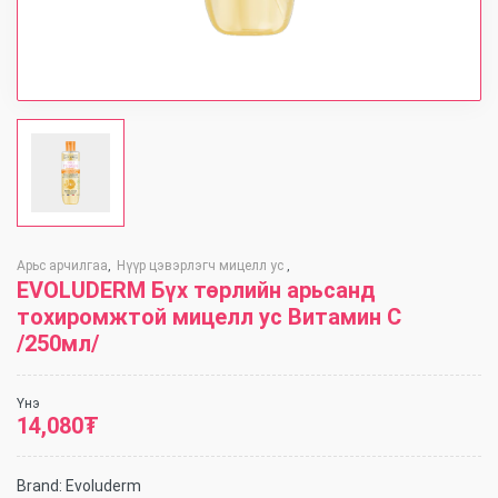
Арьс арчилгаа
Нүүр цэвэрлэгч мицелл ус
,
,
EVOLUDERM Бүх төрлийн арьсанд
тохиромжтой мицелл ус Витамин С
/250мл/
Үнэ
14,080
₮
Brand:
Evoluderm