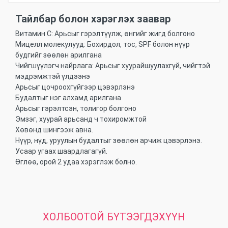
Тайлбар болон хэрэглэх заавар
Витамин С: Арьсыг гэрэлтүүлж, өнгийг жигд болгоно
Мицелл молекулууд: Бохирдол, тос, SPF болон нүүр
будгийг зөөлөн арилгана
Чийгшүүлэгч найрлага: Арьсыг хуурайшуулахгүй, чийгтэй
мэдрэмжтэй үлдээнэ
Арьсыг цочроохгүйгээр цэвэрлэнэ
Будалтыг нэг алхамд арилгана
Арьсыг гэрэлтсэн, толигор болгоно
Эмзэг, хуурай арьсанд ч тохиромжтой
Хөвөнд шингээж авна.
Нүүр, нүд, уруулын будалтыг зөөлөн арчиж цэвэрлэнэ.
Усаар угаах шаардлагагүй.
Өглөө, орой 2 удаа хэрэглэж болно.
ХОЛБООТОЙ БҮТЭЭГДЭХҮҮН