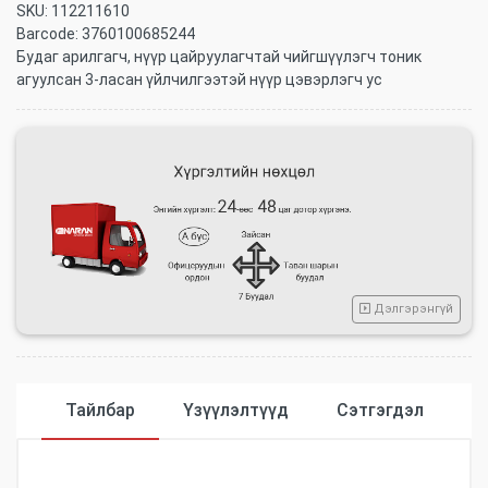
SKU:
112211610
Barcode:
3760100685244
Будаг арилгагч, нүүр цайруулагчтай чийгшүүлэгч тоник
агуулсан 3-ласан үйлчилгээтэй нүүр цэвэрлэгч ус
Дэлгэрэнгүй
Тайлбар
Үзүүлэлтүүд
Сэтгэгдэл
Үзүүлэлтүүд