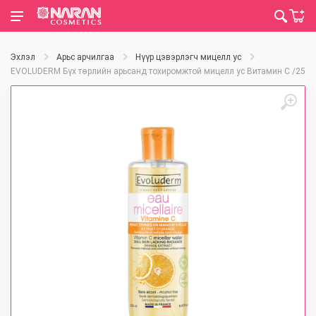
Эхлэл
Арьс арчилгаа
Нүүр цэвэрлэгч мицелл ус
EVOLUDERM Бүх төрлийн арьсанд тохиромжтой мицелл ус Витамин С /250