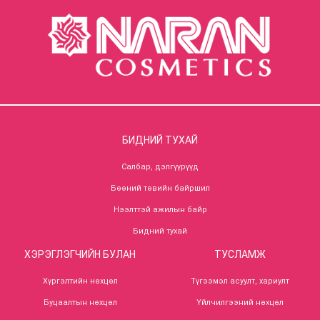
БИДНИЙ ТУХАЙ
Салбар, дэлгүүрүүд
Бөөний төвийн байршил
Нээлттэй ажилын байр
Бидний тухай
ХЭРЭГЛЭГЧИЙН БУЛАН
ТУСЛАМЖ
Хүргэлтийн нөхцөл
Түгээмэл асуулт, хариулт
Буцаалтын нөхцөл
Үйлчилгээний нөхцөл