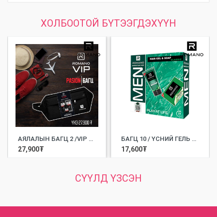
ХОЛБООТОЙ БҮТЭЭГДЭХҮҮН
АЯЛАЛЫН БАГЦ 2 /VIP ШАМПУНЬ 180МЛ + VIP БИЕИЙН ШИНГЭН САВАН 180ГР+VIP ХӨЛС ДАРАГЧ 50МЛ/
БАГЦ 10 / ҮСНИЙ ГЕЛЬ 150МЛ + ХАТУУ САВАН 90ГР/
27,900
₮
17,600
₮
СҮҮЛД ҮЗСЭН