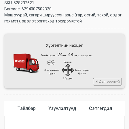
SKU:
528232621
Barcode:
6294007502320
Маш хуурай, хагарч ширүүссэн арьс (гар, өсгий, тохой, өвдөг
гэх мэт), өвөл хэрэглэхэд тохиромжтой
Дэлгэрэнгүй
Тайлбар
Үзүүлэлтүүд
Сэтгэгдэл
Үзүүлэлтүүд