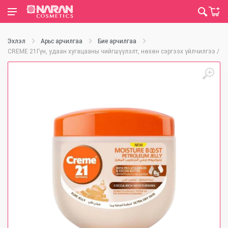
Эхлэл
Арьс арчилгаа
Бие арчилгаа
CREME 21Гүн, удаан хугацааны чийгшүүлэлт, нөхөн сэргээх үйлчилгээ / 1