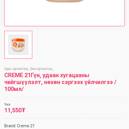
Арьс арчилгаа
Бие арчилгаа
,
,
CREME 21Гүн, удаан хугацааны
чийгшүүлэлт, нөхөн сэргээх үйлчилгээ /
100мл/
Үнэ
11,550
₮
Brand:
Creme 21