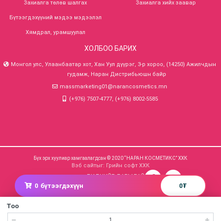
Захиалга төлөв шалгах
Захиалга хийх заавар
Бүтээгдэхүүний мэдээ мэдээлэл
Хямдрал, урамшуулал
ХОЛБОО БАРИХ
Монгол улс, Улаанбаатар хот, Хан Уул дүүрэг, 3-р хороо, (14250) Ажилчдын
гудамж, Наран Дистрибьюшн байр
massmarketing01@narancosmetics.mn
(+976) 7507-4777, (+976) 8002-5585
Бүх эрх хуулиар хамгаалагдсан © 2020 “НАРАН КОСМЕТИКС” ХХК
Вэб сайт
ыг:
Грийн софт ХХК
БИДНИЙГ ДАГААРАЙ
0
бүтээгдэхүүн
0
₮
Тоо