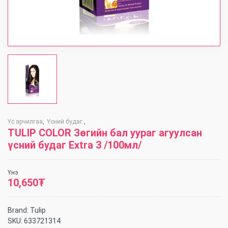
Үс арчилгаа
Үсний будаг
,
,
TULIP COLOR Зөгийн бал уураг агуулсан
үсний будаг Extra 3 /100мл/
Үнэ
10,650
₮
Brand:
Tulip
SKU:
633721314