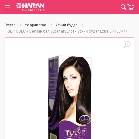
Эхлэл
Үс арчилгаа
Үсний будаг
TULIP COLOR Зөгийн бал уураг агуулсан үсний будаг Extra 3 /100мл/