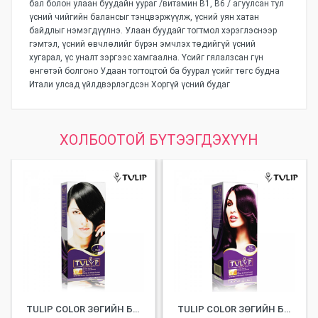
бал болон улаан буудайн уураг /витамин B1, B6 / агуулсан тул
үсний чийгийн балансыг тэнцвэржүүлж, үсний уян хатан
байдлыг нэмэгдүүлнэ. Улаан буудайг тогтмол хэрэглэснээр
гэмтэл, үсний өвчлөлийг бүрэн эмчлэх төдийгүй үсний
хугарал, үс уналт зэргээс хамгаална. Үсийг гялалзсан гүн
өнгөтэй болгоно Удаан тогтоцтой ба буурал үсийг төгс будна
Итали улсад үйлдвэрлэгдсэн Хоргүй үсний будаг
Үзүүлэлтүүд
ХОЛБООТОЙ БҮТЭЭГДЭХҮҮН
TULIP COLOR ЗӨГИЙН БАЛ УУРАГ АГУУЛСАН ҮСНИЙ БУДАГ EXTRA 1 /100МЛ/
TULIP COLOR ЗӨГИЙН БАЛ УУРАГ АГУУЛСАН ҮСНИЙ БУДАГ EXTRA 4.62 /100МЛ/