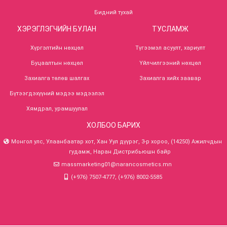
Бидний тухай
ХЭРЭГЛЭГЧИЙН БУЛАН
ТУСЛАМЖ
Хүргэлтийн нөхцөл
Түгээмэл асуулт, хариулт
Буцаалтын нөхцөл
Үйлчилгээний нөхцөл
Захиалга төлөв шалгах
Захиалга хийх заавар
Бүтээгдэхүүний мэдээ мэдээлэл
Хямдрал, урамшуулал
ХОЛБОО БАРИХ
Монгол улс, Улаанбаатар хот, Хан Уул дүүрэг, 3-р хороо, (14250) Ажилчдын
гудамж, Наран Дистрибьюшн байр
massmarketing01@narancosmetics.mn
(+976) 7507-4777, (+976) 8002-5585