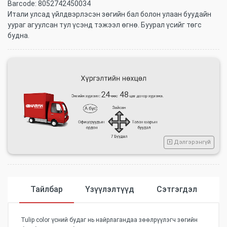
Barcode:
8052742450034
Итали улсад үйлдвэрлэсэн зөгийн бал болон улаан буудайн
уураг агуулсан тул үсэнд тэжээл өгнө. Буурал үсийг төгс
будна.
Дэлгэрэнгүй
Тайлбар
Үзүүлэлтүүд
Сэтгэгдэл
Tulip color үсний будаг нь найрлагандаа зөөлрүүлэгч зөгийн