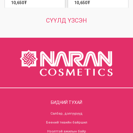
10,650
₮
10,650
₮
СҮҮЛД ҮЗСЭН
БИДНИЙ ТУХАЙ
Салбар, дэлгүүрүүд
Бөөний төвийн байршил
Нээлттэй ажилын байр