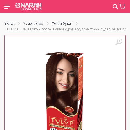
Эхлэл
Үс арчилгаа
Үсний будаг
TULIP COLOR Кератин болон амины уураг агуулсан үсний будаг Deluxe 7.35