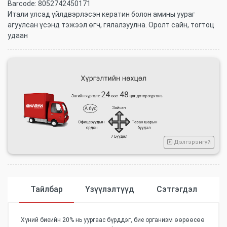
Barcode:
8052742450171
Итали улсад үйлдвэрлэсэн кератин болон амины уураг
агуулсан үсэнд тэжээл өгч, гялалзуулна. Оролт сайн, тогтоц
удаан
Дэлгэрэнгүй
Тайлбар
Үзүүлэлтүүд
Сэтгэгдэл
Хүний биеийн 20% нь уургаас бүрддэг, бие организм өөрөөсөө