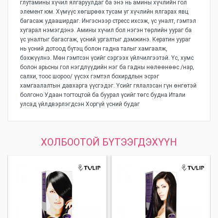
глутамины хүчил ялгаруулдаг ба энэ нь амины хүчлийн гол
элемент юм. Хүмүүс хөгшрөөх тусам уг хүчлийн ялгарах явц
багасаж удааширдаг. Ингэснээр стресс ихсэж, үс уналт, гэмтэл
хугарал нэмэгдэнэ. Амины хүчил бол нэгэн төрлийн уураг ба
үс уналтыг багасгаж, үсний ургалтыг дэмжинэ. Кератин уураг
нь үсний дотоод бүтэц болон гадна талыг хамгаалж,
бэхжүүлнэ. Мөн гэмтсэн үсийг сэргээх үйлчилгээтэй. Үс, хумс
болон арьсны гол нэгдлүүдийн нэг ба гадны нөлөөнөөс /нар,
салхи, тоос шороо/ үүсэх гэмтэл бохирдлын эсрэг
хамгаалалтын давхарга үүсгэдэг. Үсийг гялалзсан гүн өнгөтэй
болгоно Удаан тогтоцтой ба буурал үсийг төгс будна Итали
улсад үйлдвэрлэгдсэн Хоргүй үсний будаг
Үзүүлэлтүүд
ХОЛБООТОЙ БҮТЭЭГДЭХҮҮН