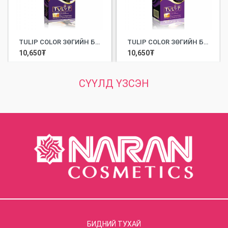
TULIP COLOR ЗӨГИЙН БАЛ УУРАГ АГУУЛСАН ҮСНИЙ БУДАГ EXTRA 1 /100МЛ/
TULIP COLOR ЗӨГИЙН БАЛ УУРАГ АГУУЛСАН ҮСНИЙ БУДАГ EXTRA 3 /100МЛ/
10,650
₮
10,650
₮
СҮҮЛД ҮЗСЭН
БИДНИЙ ТУХАЙ