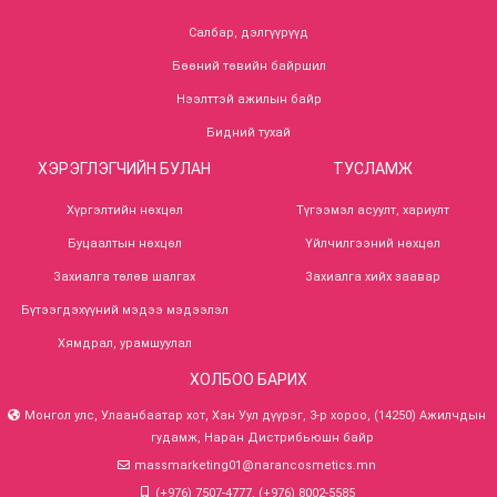
Салбар, дэлгүүрүүд
Бөөний төвийн байршил
Нээлттэй ажилын байр
Бидний тухай
ХЭРЭГЛЭГЧИЙН БУЛАН
ТУСЛАМЖ
Хүргэлтийн нөхцөл
Түгээмэл асуулт, хариулт
Буцаалтын нөхцөл
Үйлчилгээний нөхцөл
Захиалга төлөв шалгах
Захиалга хийх заавар
Бүтээгдэхүүний мэдээ мэдээлэл
Хямдрал, урамшуулал
ХОЛБОО БАРИХ
Монгол улс, Улаанбаатар хот, Хан Уул дүүрэг, 3-р хороо, (14250) Ажилчдын
гудамж, Наран Дистрибьюшн байр
massmarketing01@narancosmetics.mn
(+976) 7507-4777, (+976) 8002-5585