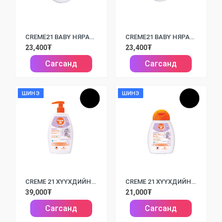
CREME21 BABY НЯРАЙН ХҮҮХДИЙН ТОС /150МЛ/
CREME21 BABY НЯРАЙН НУРАЛТЫН ТОС /150МЛ/
23,400₮
23,400₮
Сагсанд
Сагсанд
ШИНЭ
ШИНЭ
CREME 21 ХҮҮХДИЙН ҮС БОЛОН БИЕ УГААГЧ ШИНГЭН САВАН /500GR/
CREME 21 ХҮҮХДИЙН ҮС БОЛОН БИЕ УГААГЧ ШИНГЭН САВАН /250GR/
39,000₮
21,000₮
Сагсанд
Сагсанд