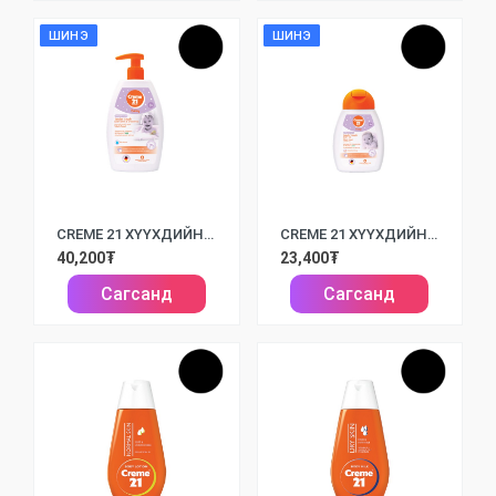
ШИНЭ
ШИНЭ
CREME 21 ХҮҮХДИЙН БИЕИЙН ТОС / 500ML /
CREME 21 ХҮҮХДИЙН БИЕИЙН ТОС / 250GR /
40,200₮
23,400₮
Сагсанд
Сагсанд