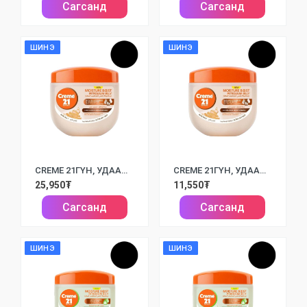
Сагсанд
Сагсанд
ШИНЭ
ШИНЭ
CREME 21ГҮН, УДААН ХУГАЦААНЫ ЧИЙГШҮҮЛЭЛТ, НӨХӨН СЭРГЭЭХ ҮЙЛЧИЛГЭЭ / 300МЛ/
CREME 21ГҮН, УДААН ХУГАЦААНЫ ЧИЙГШҮҮЛЭЛТ, НӨХӨН СЭРГЭЭХ ҮЙЛЧИЛГЭЭ / 100МЛ/
25,950₮
11,550₮
Сагсанд
Сагсанд
ШИНЭ
ШИНЭ