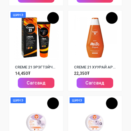
ШИНЭ
CREME 21 ЭРЭГТЭЙЧҮҮДИЙН АРЬС ЦАЙРУУЛАХ НӨХӨН СЭРГЭЭХ ТОС / 100МЛ /
CREME 21 ХУУРАЙ АРЬСНЫ БИЕИЙН ТОС / 400ML /
14,450₮
22,350₮
Сагсанд
Сагсанд
ШИНЭ
ШИНЭ