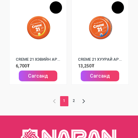
CREME 21 ХЭВИЙН АРЬСАНД ТОХИРОМЖТОЙ НҮҮРНИЙ ТОС E /50МЛ/
CREME 21 ХУУРАЙ АРЬСАНД ТОХИРОМЖТОЙ НҮҮРНИЙ ТОС B5 /150МЛ/
6,700₮
13,250₮
Сагсанд
Сагсанд
1
2