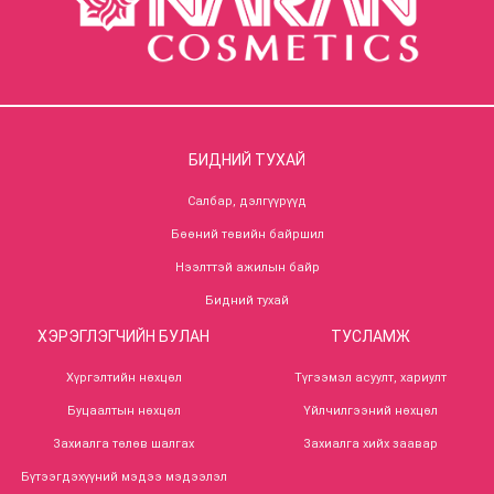
БИДНИЙ ТУХАЙ
Салбар, дэлгүүрүүд
Бөөний төвийн байршил
Нээлттэй ажилын байр
Бидний тухай
ХЭРЭГЛЭГЧИЙН БУЛАН
ТУСЛАМЖ
Хүргэлтийн нөхцөл
Түгээмэл асуулт, хариулт
Буцаалтын нөхцөл
Үйлчилгээний нөхцөл
Захиалга төлөв шалгах
Захиалга хийх заавар
Бүтээгдэхүүний мэдээ мэдээлэл