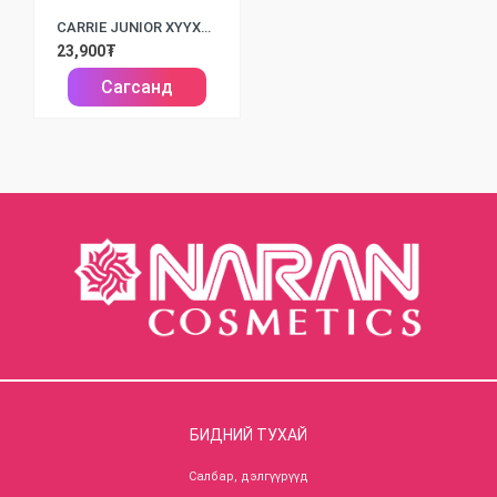
CARRIE JUNIOR ХҮҮХДИЙН ВАННЫ ХӨӨС DOUBLE MILK /700МЛ/
23,900₮
Сагсанд
БИДНИЙ ТУХАЙ
Салбар, дэлгүүрүүд