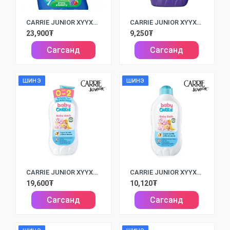
CARRIE JUNIOR ХҮҮХДИЙН ВАННЫ ХӨӨС GROOVY GRAPEBERRY /700МЛ/
CARRIE JUNIOR ХҮҮХДИЙН ВАННЫ ХӨӨС DOUBLE MILK /280МЛ/
23,900₮
9,250₮
Сагсанд
Сагсанд
ШИНЭ
ШИНЭ
CARRIE JUNIOR ХҮҮХДИЙН ВАННЫ ХӨӨС /750МЛ/
CARRIE JUNIOR ХҮҮХДИЙН ВАННЫ ХӨӨС /250МЛ/
19,600₮
10,120₮
Сагсанд
Сагсанд