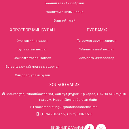
Бөөний төвийн байршил
Нээлттэй ажилын байр
Бидний тухай
ХЭРЭГЛЭГЧИЙН БУЛАН
ТУСЛАМЖ
Хүргэлтийн нөхцөл
Түгээмэл асуулт, хариулт
Буцаалтын нөхцөл
Үйлчилгээний нөхцөл
Захиалга төлөв шалгах
Захиалга хийх заавар
Бүтээгдэхүүний мэдээ мэдээлэл
Хямдрал, урамшуулал
ХОЛБОО БАРИХ
Монгол улс, Улаанбаатар хот, Хан Уул дүүрэг, 3-р хороо, (14250) Ажилчдын
гудамж, Наран Дистрибьюшн байр
massmarketing01@narancosmetics.mn
(+976) 7507-4777, (+976) 8002-5585
БИДНИЙГ ДАГААРАЙ