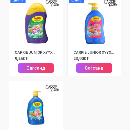
ШИНЭ
ШИНЭ
CARRIE JUNIOR ХҮҮХДИЙН ВАННЫ ХӨӨС GROOVY GRAPEBERRY /280МЛ/
CARRIE JUNIOR ХҮҮХДИЙН ВАННЫ ХӨӨС CHEEKY CHERRY /700МЛ/
9,250₮
23,900₮
Сагсанд
Сагсанд